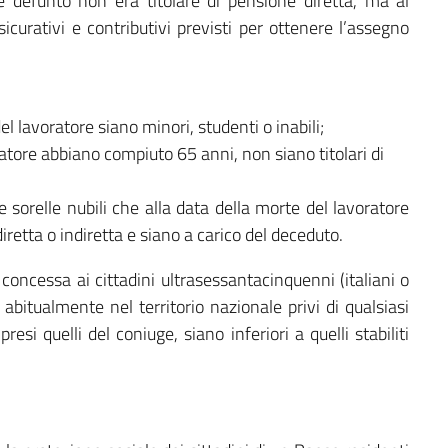
ore defunto non era titolare di pensione diretta, ma al
curativi e contributivi previsti per ottenere l’assegno
del lavoratore siano minori, studenti o inabili;
ratore abbiano compiuto 65 anni, non siano titolari di
i e sorelle nubili che alla data della morte del lavoratore
diretta o indiretta e siano a carico del deceduto.
concessa ai cittadini ultrasessantacinquenni (italiani o
abitualmente nel territorio nazionale privi di qualsiasi
resi quelli del coniuge, siano inferiori a quelli stabiliti