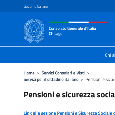
Salta al contenuto
Governo Italiano
Intestazione sito, social 
Consolato Generale d'Italia
Chicago
Sito Ufficiale del Consolato General
Chi 
Home
>
Servizi Consolari e Visti
>
Servizi per il cittadino italiano
>
Pensioni e sicur
Pensioni e sicurezza socia
Link alla sezione Pensioni e Sicurezza Sociale d