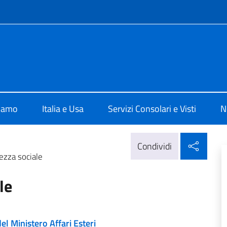
e menù
e d'Italia a Chicago
siamo
Italia e Usa
Servizi Consolari e Visti
N
Condi
Condividi
ezza sociale
le
el Ministero Affari Esteri