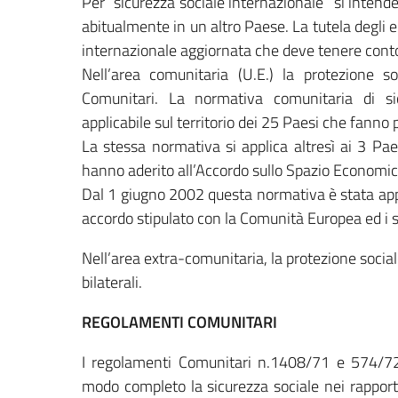
Per “sicurezza sociale internazionale” si intende
abitualmente in un altro Paese. La tutela degli
internazionale aggiornata che deve tenere cont
Nell’area comunitaria (U.E.) la protezione so
Comunitari. La normativa comunitaria di s
applicabile sul territorio dei 25 Paesi che fann
La stessa normativa si applica altresì ai 3 P
hanno aderito all’Accordo sullo Spazio Economic
Dal 1 giugno 2002 questa normativa è stata app
accordo stipulato con la Comunità Europea ed i 
Nell’area extra-comunitaria, la protezione soc
bilaterali.
REGOLAMENTI COMUNITARI
I regolamenti Comunitari n.1408/71 e 574/72, 
modo completo la sicurezza sociale nei rapport