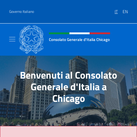
Salta al contenuto
IT
EN
Governo Italiano
Intestazione sito, social e menù
Consolato Generale d'Italia Chicago
Sito Ufficiale del Consolato Generale d'Itali
Benvenuti al Consolato
Generale d'Italia a
Chicago