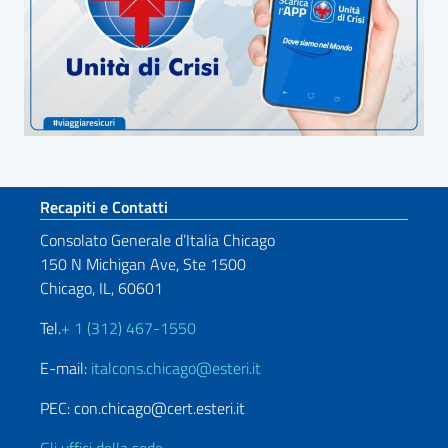
Sezione footer
Recapiti e Contatti
Consolato Generale d’Italia Chicago
150 N Michigan Ave, Ste 1500
Chicago, IL, 60601
Tel.
+ 1 (312) 467-1550
E-mail:
italcons.chicago@esteri.it
PEC: con.chicago@cert.esteri.it