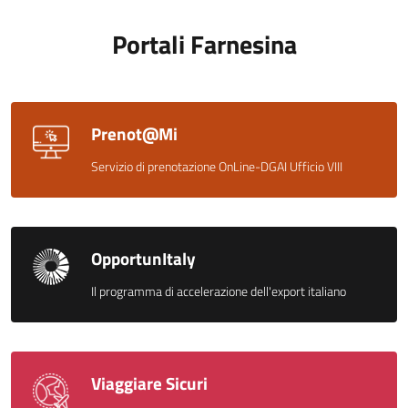
Portali Farnesina
Prenot@Mi
Servizio di prenotazione OnLine-DGAI Ufficio VIII
OpportunItaly
Il programma di accelerazione dell'export italiano
Viaggiare Sicuri