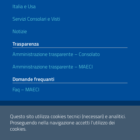
Italia e Usa
Servizi Consolari e Visti
Notizie
Trasparenza
Amministrazione trasparente – Consolato
Amministrazione trasparente – MAECI
Domande frequanti
Faq – MAECI
Link Utili
Note legali
Privacy e cookie policy
Dichiarazione di accessibilità
Questo sito utilizza cookies tecnici (necessari) e analitici.
Proseguendo nella navigazione accetti l'utilizzo dei
cookies.
2026 Copyright Ministero degli Affari Esteri e della Cooperazione