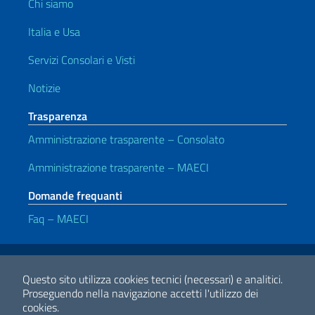
Chi siamo
Italia e Usa
Servizi Consolari e Visti
Notizie
Trasparenza
Amministrazione trasparente – Consolato
Amministrazione trasparente – MAECI
Domande frequanti
Faq – MAECI
Link Utili
Note legali
Privacy e cookie policy
Dichiarazione di accessibilità
Questo sito utilizza cookies tecnici (necessari) e analitici.
Proseguendo nella navigazione accetti l'utilizzo dei
cookies.