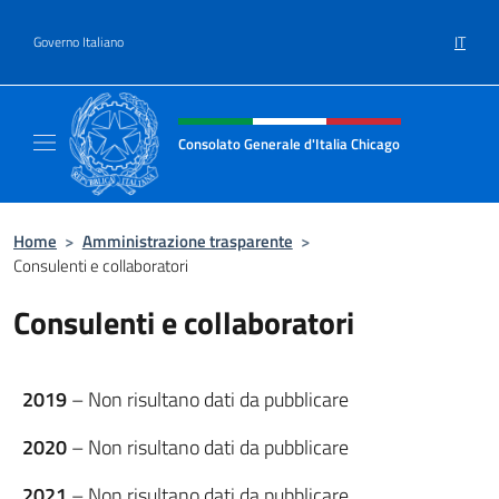
Salta al contenuto
IT
Governo Italiano
Intestazione sito, social e menù
Consolato Generale d'Italia Chicago
Sito Ufficiale del Consolato Generale d'Itali
Home
>
Amministrazione trasparente
>
Consulenti e collaboratori
Consulenti e collaboratori
2019
– Non risultano dati da pubblicare
2020
– Non risultano dati da pubblicare
2021
– Non risultano dati da pubblicare