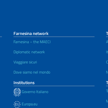
Farnesina network
Farnesina – the MAECI
A
Diplomatic network
I
Viaggiare sicuri
C
Dove siamo nel mondo
Institutions
T
Governo Italiano
M
Europa.eu