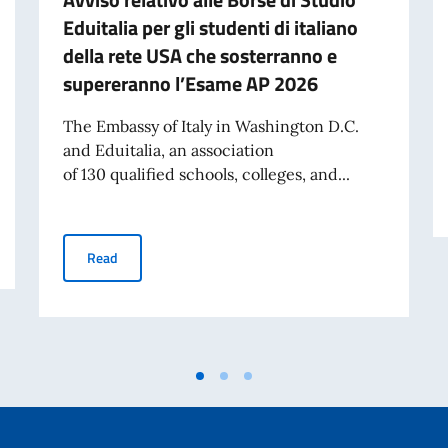
Eduitalia per gli studenti di italiano
della rete USA che sosterranno e
supereranno l’Esame AP 2026
The Embassy of Italy in Washington D.C.
and Eduitalia, an association
of 130 qualified schools, colleges, and...
he offices of the Consulate General of Italy in Chicago
Avviso relativo alle Borse di Studio Eduitalia per gli s
Read