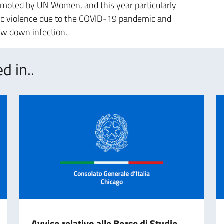
romoted by UN Women, and this year particularly
tic violence due to the COVID-19 pandemic and
ow down infection.
d in..
Avviso relativo alle Borse di Studio