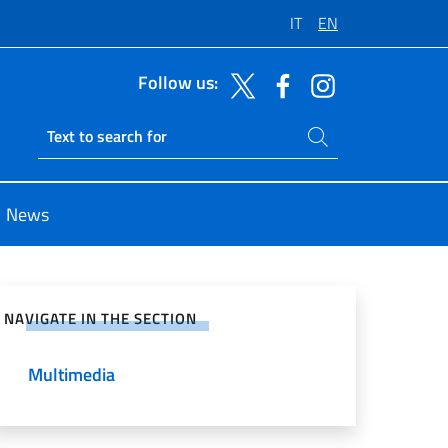
IT
EN
Follow us:
Search on site
Ricerca sito live
News
e on Social Network
NAVIGATE IN THE SECTION
Multimedia