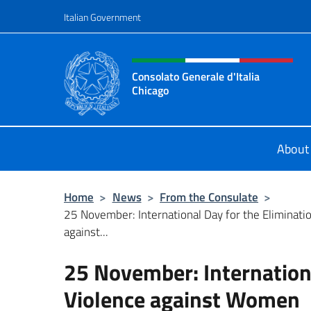
Go to content
Italian Government
Header, social and menu o
Consolato Generale d'Italia
Chicago
Sito Ufficiale del Consolato General
About
Home
>
News
>
From the Consulate
>
25 November: International Day for the Eliminatio
against...
25 November: Internationa
Violence against Women